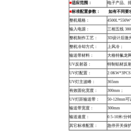
■
适应范围：
电子产品、
■
标准配置参数：
如有不同要
整机规格：
4500L*550W
输入电源：
三相五线 380
整机制作工艺：
3D设计后
整机冷却方式：
上风冷；
输送带材料：
大格特氟龙
UV反射器：
特制铝材反
UV灯配置：
2.0KW*3PCS
UV灯主波峰：
365nm
有效固化宽度：
300mm；
UV灯距输送带：
50-120
输送带宽度：
300mm
输送速度：
0.5-10米
其它标准配置：
急停开关保